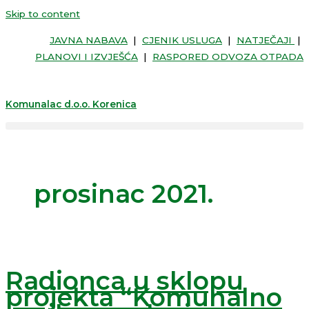
Skip to content
JAVNA NABAVA
|
CJENIK USLUGA
|
NATJEČAJI
|
PLANOVI I IZVJEŠĆA
|
RASPORED ODVOZA OTPADA
Komunalac d.o.o. Korenica
prosinac 2021.
Radionca u sklopu
projekta “Komunalno