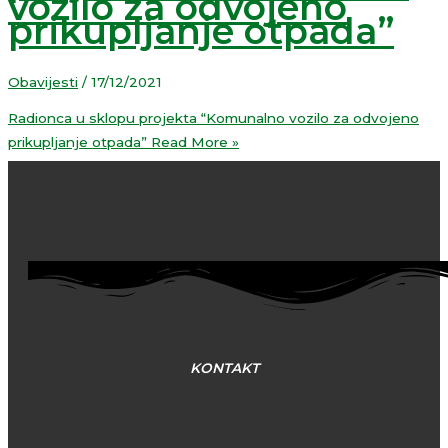
vozilo za odvojeno
prikupljanje otpada”
Obavijesti
/
17/12/2021
Radionca u sklopu projekta “Komunalno vozilo za odvojeno
prikupljanje otpada”
Read More »
KONTAKT