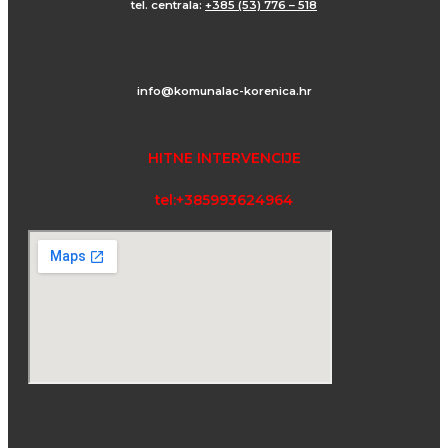
tel. centrala:
+385 (53) 776 – 518
info@komunalac-korenica.hr
HITNE INTERVENCIJE
tel:+385993624964