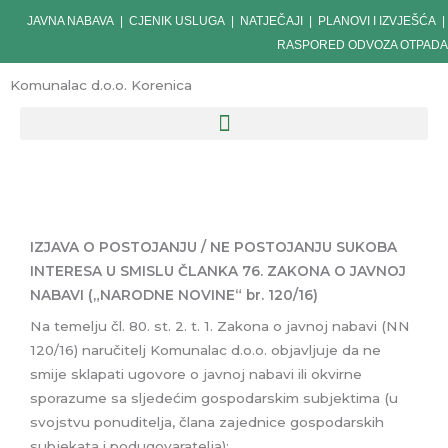
Skip
JAVNA NABAVA
|
CJENIK USLUGA
|
NATJEČAJI
|
PLANOVI I IZVJEŠĆA
|
to
RASPORED ODVOZA OTPADA
content
Komunalac d.o.o. Korenica
IZJAVA O POSTOJANJU / NE POSTOJANJU SUKOBA
INTERESA U SMISLU ČLANKA 76. ZAKONA O JAVNOJ
NABAVI („NARODNE NOVINE“ br. 120/16)
Na temelju čl. 80. st. 2. t. 1. Zakona o javnoj nabavi (NN
120/16) naručitelj Komunalac d.o.o. objavljuje da ne
smije sklapati ugovore o javnoj nabavi ili okvirne
sporazume sa sljedećim gospodarskim subjektima (u
svojstvu ponuditelja, člana zajednice gospodarskih
subjekata i podugovaratelja):