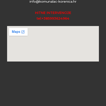
info@komunalac-korenica.hr
HITNE INTERVENCIJE
tel:+385993624964