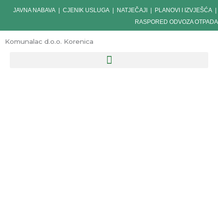
Skip
JAVNA NABAVA
|
CJENIK USLUGA
|
NATJEČAJI
|
PLANOVI I IZVJEŠĆA
|
to
RASPORED ODVOZA OTPADA
content
Komunalac d.o.o. Korenica