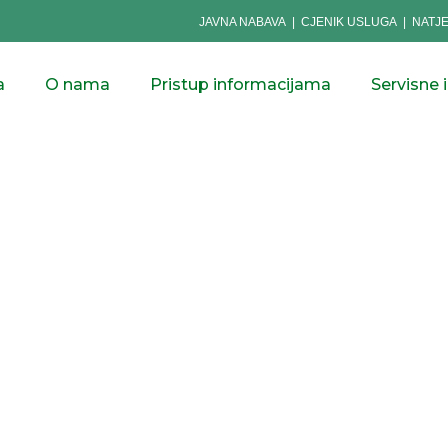
JAVNA NABAVA
|
CJENIK USLUGA
|
NATJ
a
O nama
Pristup informacijama
Servisne 