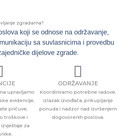
vljanje zgradama?
slova koji se odnose na održavanje,
komunikaciju sa suvlasnicima i provedbu
ajedničke dijelove zgrade.
NCIJE
ODRŽAVANJE
ima upravljamo
Koordiniramo potrebne radove,
ske evidencije,
izlazak izvođača, prikupljanje
ate pričuve,
ponuda i nadzor nad izvršenjem
o troškove i
dogovorenih poslova.
zvještaje za
snike.