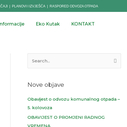
EČAJI
|
PLANOVI I IZVJEŠĆA
|
RASPORED ODVOZA OTPADA
informacije
Eko Kutak
KONTAKT
S
e
a
Nove objave
r
c
Obavijest o odvozu komunalnog otpada –
h
5. kolovoza
f
OBAVIJEST O PROMJENI RADNOG
o
VREMENA