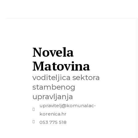
Novela
Matovina
voditeljica sektora
stambenog
upravljanja
upravitelj@komunalac-
korenica.hr
053 775 518