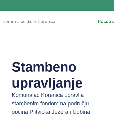
Skip
to
content
Komunalac d.o.o. Korenica
Početn
Stambeno
upravljanje
Komunalac Korenica upravlja
stambenim fondom na području
općina Plitvička Jezera i Udbina.