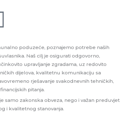
munalno poduzeće, poznajemo potrebe naših
 suvlasnika. Naš cilj je osigurati odgovorno,
učinkovito upravljanje zgradama, uz redovito
ničkih dijelova, kvalitetnu komunikaciju sa
ravovremeno rješavanje svakodnevnih tehničkih,
financijskih pitanja.
je samo zakonska obveza, nego i važan preduvjet
g i kvalitetnog stanovanja.