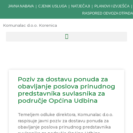
Skip
JAVNA NABAVA
|
CJENIK USLUGA
|
NATJEČAJI
|
PLANOVI I IZVJEŠĆA
|
to
RASPORED ODVOZA OTPADA
content
Komunalac d.o.o. Korenica
Poziv za dostavu ponuda za
obavljanje poslova prinudnog
predstavnika suvlasnika za
područje Općina Udbina
Temeljem odluke direktora, Komunalac d.o.o.
raspisuje javni poziv za dostavu ponuda za
obavljanje poslova prinudnog predstavnika