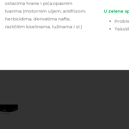
ostacima hrane I pića,opasnim
tvarima (motornim uljem, antifrizom,
U zelene sp
herbicidima, derivatima nafte,
Proble
različitim kiselinama, lužinama I sl.)
Tekstil