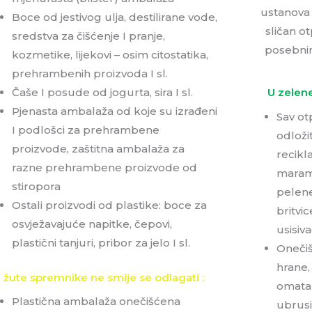
ustanova k
Boce od jestivog ulja, destilirane vode,
sličan o
sredstva za čišćenje I pranje,
posebni
kozmetike, lijekovi – osim citostatika,
prehrambenih proizvoda I sl.
Čaše I posude od jogurta, sira I sl.
U zelene
Pjenasta ambalaža od koje su izrađeni
Sav ot
I podlošci za prehrambene
odloži
proizvode, zaštitna ambalaža za
recikl
razne prehrambene proizvode od
marami
stiropora
pelene
Ostali proizvodi od plastike: boce za
britvic
osvježavajuće napitke, čepovi,
usisiv
plastični tanjuri, pribor za jelo I sl.
Onečiš
hrane, 
 žute spremnike ne smije se odlagati :
omatan
Plastična ambalaža onečišćena
ubrusi