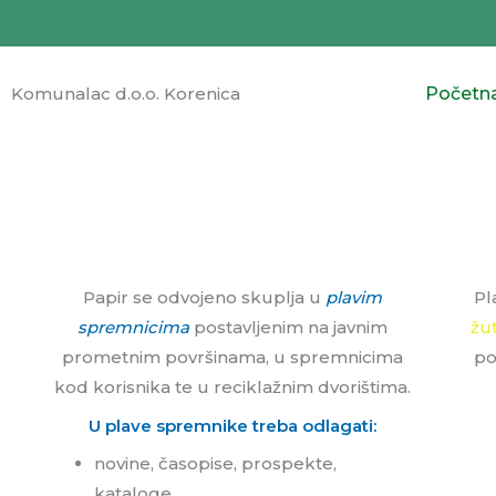
Skip
to
content
Komunalac d.o.o. Korenica
Početn
Papir se odvojeno skuplja u
plavim
Pl
spremnicima
postavljenim na javnim
žu
prometnim površinama, u spremnicima
po
kod korisnika te u reciklažnim dvorištima.
U plave spremnike treba odlagati:
novine, časopise, prospekte,
kataloge,