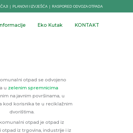
EČAJI
|
PLANOVI I IZVJEŠĆA
|
RASPORED ODVOZA OTPADA
informacije
Eko Kutak
KONTAKT
komunalni otpad se odvojeno
ja u
zelenim spremnicima
enim na javnim površinama, u
 kod korisnika te u reciklažnim
dvorištima.
 komunalni otpad je otpad iz
otpad iz trgovina, industrije i iz