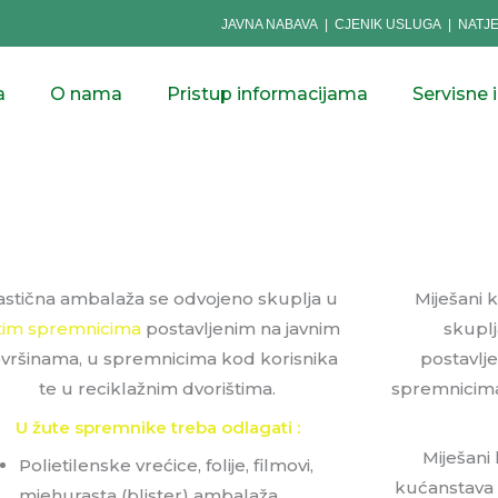
JAVNA NABAVA
|
CJENIK USLUGA
|
NATJ
a
O nama
Pristup informacijama
Servisne 
astična ambalaža se odvojeno skuplja u
Miješani 
tim spremnicima
postavljenim na javnim
skupl
vršinama, u spremnicima kod korisnika
postavlj
te u reciklažnim dvorištima.
spremnicima
U žute spremnike treba odlagati :
Miješani
Polietilenske vrećice, folije, filmovi,
kućanstava i 
mjehurasta (blister) ambalaža