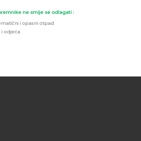
remnike ne smije se odlagati :
matični i opasni otpad
 i odjeća