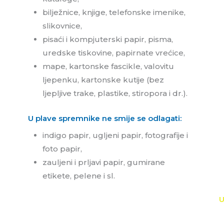
bilježnice, knjige, telefonske imenike,
slikovnice,
pisaći i kompjuterski papir, pisma,
uredske tiskovine, papirnate vrećice,
mape, kartonske fascikle, valovitu
ljepenku, kartonske kutije (bez
ljepljive trake, plastike, stiropora i dr.).
U plave spremnike ne smije se odlagati:
indigo papir, ugljeni papir, fotografije i
foto papir,
zauljeni i prljavi papir, gumirane
etikete, pelene i sl.
U