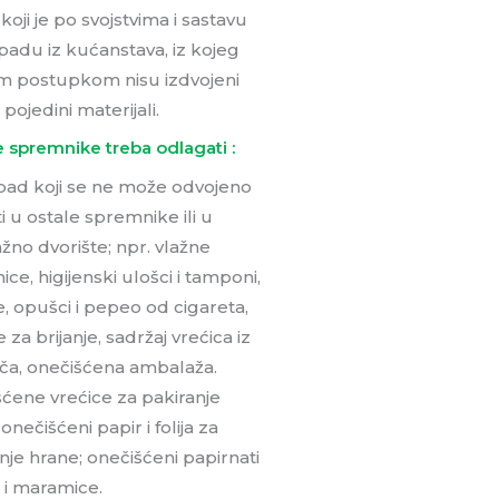
oji je po svojstvima i sastavu
tpadu iz kućanstava, iz kojeg
m postupkom nisu izdvojeni
pojedini materijali.
 spremnike treba odlagati :
pad koji se ne može odvojeno
ti u ostale spremnike ili u
ažno dvorište; npr. vlažne
ce, higijenski ulošci i tamponi,
, opušci i pepeo od cigareta,
e za brijanje, sadržaj vrećica iz
ača, onečišćena ambalaža.
ćene vrećice za pakiranje
onečišćeni papir i folija za
je hrane; onečišćeni papirnati
 i maramice.