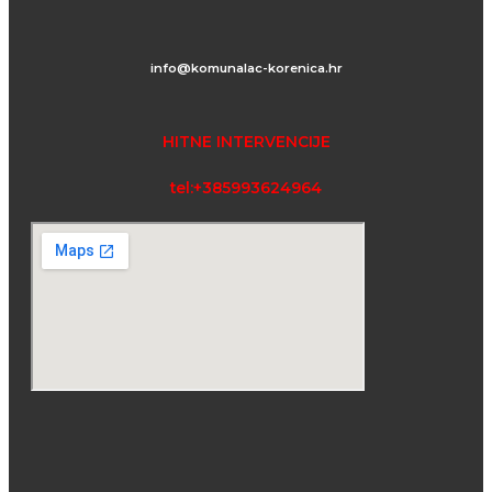
info@komunalac-korenica.hr
HITNE INTERVENCIJE
tel:+385993624964