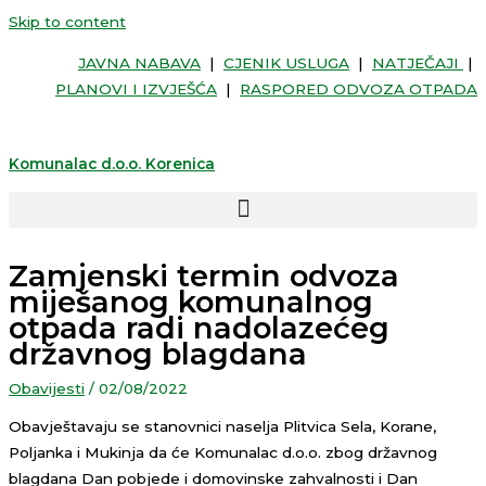
Skip to content
JAVNA NABAVA
|
CJENIK USLUGA
|
NATJEČAJI
|
PLANOVI I IZVJEŠĆA
|
RASPORED ODVOZA OTPADA
Komunalac d.o.o. Korenica
Zamjenski termin odvoza
miješanog komunalnog
otpada radi nadolazećeg
državnog blagdana
Obavijesti
/
02/08/2022
Obavještavaju se stanovnici naselja Plitvica Sela, Korane,
Poljanka i Mukinja da će Komunalac d.o.o. zbog državnog
blagdana Dan pobjede i domovinske zahvalnosti i Dan