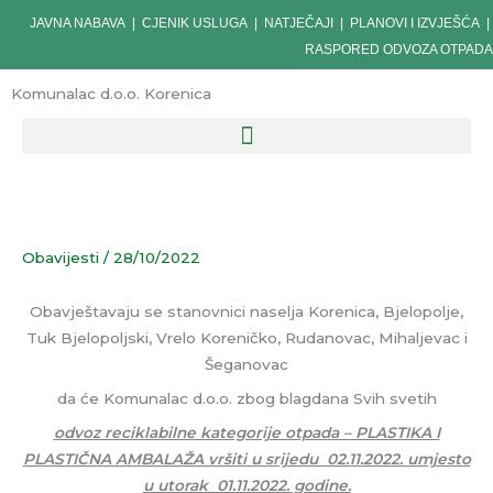
Skip
JAVNA NABAVA
|
CJENIK USLUGA
|
NATJEČAJI
|
PLANOVI I IZVJEŠĆA
|
to
RASPORED ODVOZA OTPADA
content
Komunalac d.o.o. Korenica
Obavijesti
/
28/10/2022
Obavještavaju se stanovnici naselja Korenica, Bjelopolje,
Tuk Bjelopoljski, Vrelo Koreničko, Rudanovac, Mihaljevac i
Šeganovac
da će Komunalac d.o.o. zbog blagdana Svih svetih
odvoz reciklabilne kategorije otpada – PLASTIKA I
PLASTIČNA AMBALAŽA vršiti u srijedu 02.11.2022. umjesto
u utorak 01.11.2022. godine.