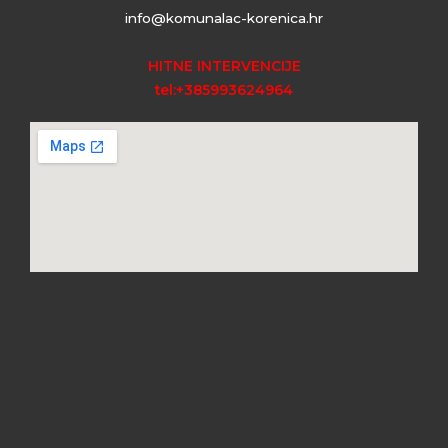
info@komunalac-korenica.hr
HITNE INTERVENCIJE
tel:+385993624964