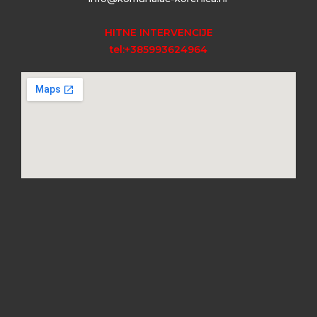
HITNE INTERVENCIJE
tel:+385993624964