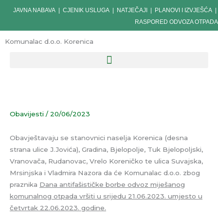
Skip
JAVNA NABAVA
|
CJENIK USLUGA
|
NATJEČAJI
|
PLANOVI I IZVJEŠĆA
|
to
RASPORED ODVOZA OTPADA
content
Komunalac d.o.o. Korenica
Obavijesti
/
20/06/2023
Obavještavaju se stanovnici naselja Korenica (desna
strana ulice J.Jovića), Gradina, Bjelopolje, Tuk Bjelopoljski,
Vranovača, Rudanovac, Vrelo Koreničko te ulica Suvajska,
Mrsinjska i Vladmira Nazora da će Komunalac d.o.o. zbog
praznika
Dana antifašističke borbe odvoz miješanog
komunalnog otpada vršiti u srijedu 21.06.2023. umjesto u
četvrtak 22.06.2023. godine.