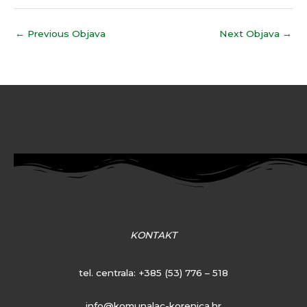
←
Previous Objava
Next Objava
→
KONTAKT
tel. centrala:
+385 (53) 776 – 518
info@komunalac-korenica.hr