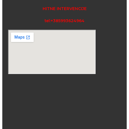
HITNE INTERVENCIJE
tel:+385993624964