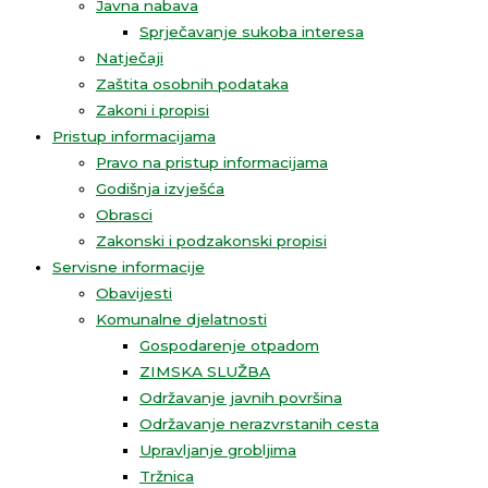
Javna nabava
Sprječavanje sukoba interesa
Natječaji
Zaštita osobnih podataka
Zakoni i propisi
Pristup informacijama
Pravo na pristup informacijama
Godišnja izvješća
Obrasci
Zakonski i podzakonski propisi
Servisne informacije
Obavijesti
Komunalne djelatnosti
Gospodarenje otpadom
ZIMSKA SLUŽBA
Održavanje javnih površina
Održavanje nerazvrstanih cesta
Upravljanje grobljima
Tržnica