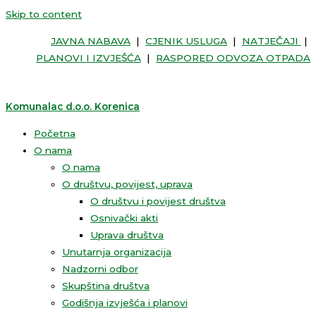
Skip to content
JAVNA NABAVA
|
CJENIK USLUGA
|
NATJEČAJI
|
PLANOVI I IZVJEŠĆA
|
RASPORED ODVOZA OTPADA
Komunalac d.o.o. Korenica
Početna
O nama
O nama
O društvu, povijest, uprava
O društvu i povijest društva
Osnivački akti
Uprava društva
Unutarnja organizacija
Nadzorni odbor
Skupština društva
Godišnja izvješća i planovi