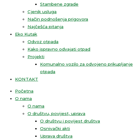
Stambene zgrade
Cjenik usluga
Način podnošenja prigovora
Najčešća pitanja
Eko Kutak
Odvoz otpada
Kako ispravno odvajati otpad
Projekti
Komunalno vozilo za odvojeno prikupljanje
otpada
KONTAKT
Početna
O nama
O nama
O društvu, povijest, uprava
O društvu i povijest društva
Osnivački akti
Uprava društva