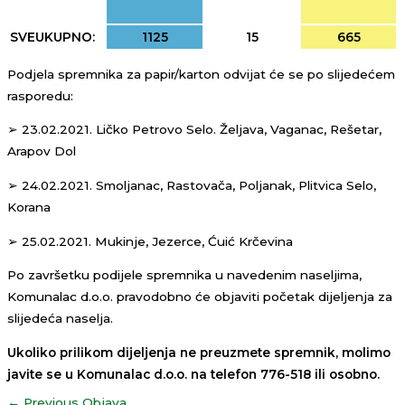
SVEUKUPNO:
1125
15
665
Podjela spremnika za papir/karton odvijat će se po slijedećem
rasporedu:
➢ 23.02.2021. Ličko Petrovo Selo. Željava, Vaganac, Rešetar,
Arapov Dol
➢ 24.02.2021. Smoljanac, Rastovača, Poljanak, Plitvica Selo,
Korana
➢ 25.02.2021. Mukinje, Jezerce, Ćuić Krčevina
Po završetku podijele spremnika u navedenim naseljima,
Komunalac d.o.o. pravodobno će objaviti početak dijeljenja za
slijedeća naselja.
Ukoliko prilikom dijeljenja ne preuzmete spremnik, molimo
javite se u Komunalac d.o.o. na telefon 776-518 ili osobno.
←
Previous Objava