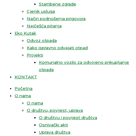
Stambene zgrade
Cjenik usluga
Način podnošenja prigovora
Najčešća pitanja
Eko Kutak
Odvoz otpada
Kako ispravno odvajati otpad
Projekti
Komunalno vozilo za odvojeno prikupljanje
otpada
KONTAKT
Početna
O nama
O nama
O društvu, povijest, uprava
O društvu i povijest društva
Osnivački akti
Uprava društva