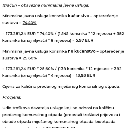
Izračun – obavezna minimalna javna usluga:
Minimalna javna usluga korisnika
kućanstvo
– opterećenje
sustava =
74,40%
= 173.281,24 EUR * 74,40% / (1.545 korisnika * 12 mjeseci + 382
korisnika (iznajmljivači) * 8 mjeseci) =
5,97 EUR
Minimalna javna usluga korisnika
ne kućanstvo
– opterećenje
sustava =
25,60%
= 173.281,24 EUR * 25,60% / (138 korisnika * 12 mjeseci + 382
korisnika (iznajmljivači) * 4 mjeseci) =
13,93 EUR
Cijena za količinu predanog miješanog komunalnog otpada:
Procjena:
Udio troškova davatelja usluge koji se odnosi na količinu
predanog komunalnog otpada (preostali troškovi prijevoza i
obrade otpada miješanog komunalnog otpada, biootpada,