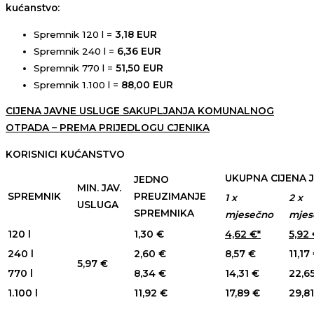
kućanstvo:
Spremnik 120 l =
3,18 EUR
Spremnik 240 l =
6,36 EUR
Spremnik 770 l =
51,50 EUR
Spremnik 1.100 l =
88,00 EUR
CIJENA JAVNE USLUGE SAKUPLJANJA KOMUNALNOG
OTPADA – PREMA PRIJEDLOGU CJENIKA
KORISNICI KUĆANSTVO
UKUPNA CIJENA 
JEDNO
MIN. JAV.
SPREMNIK
PREUZIMANJE
1 x
2 x
USLUGA
SPREMNIKA
mjesečno
mjes
120 l
1,30 €
4,62 €*
5,92 
240 l
2,60 €
8,57 €
11,17
5,97 €
770 l
8,34 €
14,31 €
22,6
1.100 l
11,92 €
17,89 €
29,8