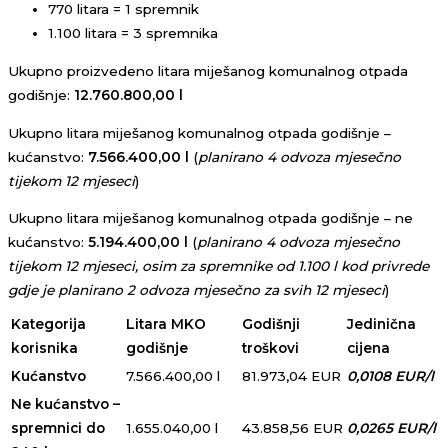
770 litara = 1 spremnik
1.100 litara = 3 spremnika
Ukupno proizvedeno litara miješanog komunalnog otpada
godišnje:
12.760.800,00 l
Ukupno litara miješanog komunalnog otpada godišnje –
kućanstvo:
7.566.400,00 l
(
planirano 4 odvoza mjesečno
tijekom 12 mjeseci
)
Ukupno litara miješanog komunalnog otpada godišnje – ne
kućanstvo:
5.194.400,00 l
(
planirano 4 odvoza mjesečno
tijekom 12 mjeseci, osim za spremnike od 1.100 l kod privrede
gdje je planirano 2 odvoza mjesečno za svih 12 mjeseci
)
Kategorija
Litara MKO
Godišnji
Jedinična
korisnika
godišnje
troškovi
cijena
Kućanstvo
7.566.400,00 l
81.973,04 EUR
0,0108 EUR/l
Ne kućanstvo –
spremnici do
1.655.040,00 l
43.858,56 EUR
0,0265 EUR/l