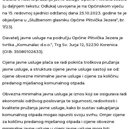
(u daljnjem tekstu: Odluka) usvojena je na Općinskom vijeću
na 15. redovnoj sjednici održanoj dana 25.10.2023. godine te je
objavljena u „Službenom glasniku Općine Plitvička Jezera“, br.
7/23).
Davatelj javne usluge na području Općine Plitvička Jezera je
tvrtka „Komunalac d.o.o.“, Trg Sv. Jurja 12, 52230 Korenica
(OIB: 35080102633).
Cijena javne usluge plaća se radi pokrića troškova pružanja
javne usluge, a struktura cijene javne usluge sastoji se od:
cijene obvezne minimalne javne usluge i cijene za količinu
predanog miješanog komunalnog otpada.
Obvezna minimalna javna usluga je iznos koji se osigurava radi
ekonomski održivog poslovanja te sigurnosti, redovitosti i
kvalitete pružanja javne usluge, kako bi sustav sakupljanja
komunalnog otpada mogao ispuniti svoju svrhu. Omjer cijene
za količinu predanog miješanog otpada i cijene obvezne
minimalne javne usluge u cijeni javne usluge mora biti