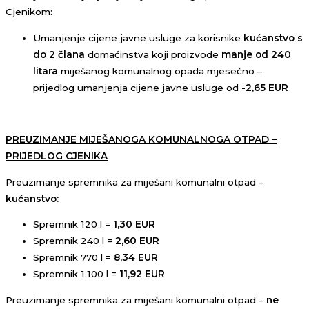
Cjenikom:
Umanjenje cijene javne usluge za korisnike
kućanstvo
s
do 2 člana
domaćinstva koji proizvode
manje od 240
litara
miješanog komunalnog opada mjesečno –
prijedlog umanjenja cijene javne usluge od
-2,65 EUR
PREUZIMANJE MIJEŠANOGA KOMUNALNOGA OTPAD –
PRIJEDLOG CJENIKA
Preuzimanje spremnika za miješani komunalni otpad –
kućanstvo:
Spremnik 120 l =
1,30 EUR
Spremnik 240 l =
2,60 EUR
Spremnik 770 l =
8,34 EUR
Spremnik 1.100 l =
11,92 EUR
Preuzimanje spremnika za miješani komunalni otpad –
ne