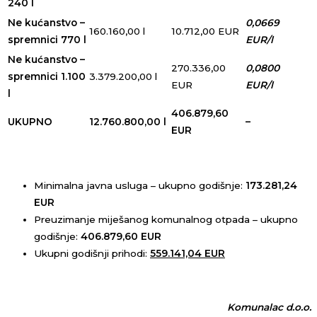
240 l
Ne kućanstvo –
0,0669
160.160,00 l
10.712,00 EUR
spremnici 770 l
EUR/l
Ne kućanstvo –
270.336,00
0,0800
spremnici 1.100
3.379.200,00 l
EUR
EUR/l
l
406.879,60
UKUPNO
12.760.800,00 l
–
EUR
Minimalna javna usluga – ukupno godišnje:
173.281,24
EUR
Preuzimanje miješanog komunalnog otpada – ukupno
godišnje:
406.879,60 EUR
Ukupni godišnji prihodi:
559.141,04 EUR
Komunalac d.o.o.