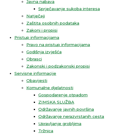
Javna nabava
Sprječavanje sukoba interesa
Natječaji
Zaštita osobnih podataka
Zakoni i propisi
Pristup informacijama
Pravo na pristup informacijama
Godišnja izvješća
Obrasci
Zakonski i podzakonski propisi
Servisne informacije
Obavijesti
Komunalne djelatnosti
Gospodarenje otpadom
ZIMSKA SLUŽBA
Održavanje javnih površina
Održavanje nerazvrstanih cesta
Upravljanje grobljima
Tržnica