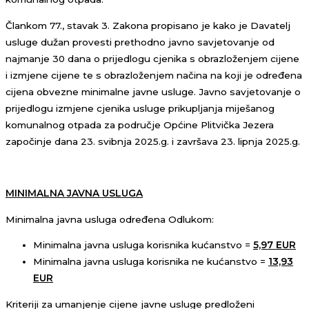
Člankom 77., stavak 3. Zakona propisano je kako je Davatelj
usluge dužan provesti prethodno javno savjetovanje od
najmanje 30 dana o prijedlogu cjenika s obrazloženjem cijene
i izmjene cijene te s obrazloženjem načina na koji je određena
cijena obvezne minimalne javne usluge. Javno savjetovanje o
prijedlogu izmjene cjenika usluge prikupljanja miješanog
komunalnog otpada za područje Općine Plitvička Jezera
započinje dana 23. svibnja 2025.g. i završava 23. lipnja 2025.g.
MINIMALNA JAVNA USLUGA
Minimalna javna usluga određena Odlukom:
Minimalna javna usluga korisnika kućanstvo =
5,97 EUR
Minimalna javna usluga korisnika ne kućanstvo =
13,93
EUR
Kriteriji za umanjenje cijene javne usluge predloženi