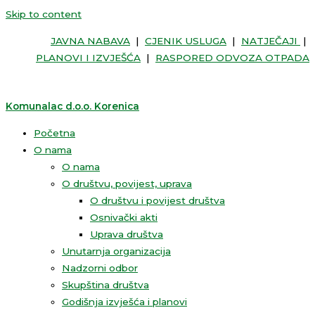
Skip to content
JAVNA NABAVA
|
CJENIK USLUGA
|
NATJEČAJI
|
PLANOVI I IZVJEŠĆA
|
RASPORED ODVOZA OTPADA
Komunalac d.o.o. Korenica
Početna
O nama
O nama
O društvu, povijest, uprava
O društvu i povijest društva
Osnivački akti
Uprava društva
Unutarnja organizacija
Nadzorni odbor
Skupština društva
Godišnja izvješća i planovi