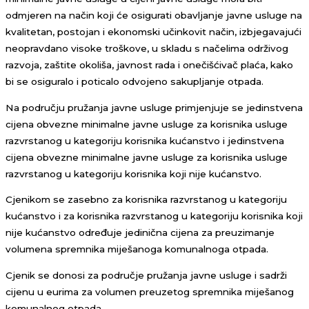
odmjeren na način koji će osigurati obavljanje javne usluge na
kvalitetan, postojan i ekonomski učinkovit način, izbjegavajući
neopravdano visoke troškove, u skladu s načelima održivog
razvoja, zaštite okoliša, javnost rada i onečišćivač plaća, kako
bi se osiguralo i poticalo odvojeno sakupljanje otpada.
Na području pružanja javne usluge primjenjuje se jedinstvena
cijena obvezne minimalne javne usluge za korisnika usluge
razvrstanog u kategoriju korisnika kućanstvo i jedinstvena
cijena obvezne minimalne javne usluge za korisnika usluge
razvrstanog u kategoriju korisnika koji nije kućanstvo.
Cjenikom se zasebno za korisnika razvrstanog u kategoriju
kućanstvo i za korisnika razvrstanog u kategoriju korisnika koji
nije kućanstvo određuje jedinična cijena za preuzimanje
volumena spremnika miješanoga komunalnoga otpada.
Cjenik se donosi za područje pružanja javne usluge i sadrži
cijenu u eurima za volumen preuzetog spremnika miješanog
komunalnog otpada.