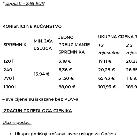
*
popust: – 2,65 EUR
KORISNICI NE KUĆANSTVO
UKUPNA CIJENA 
JEDNO
MIN. JAV.
SPREMNIK
PREUZIMANJE
1 x
2 x
USLUGA
SPREMNIKA
mjesečno
mjes
120 l
3,18 €
17,11 €
20,2
240 l
6,36 €
20,29 €
26,6
13,94 €
770 l
51,50 €
65,43 €
116,9
1.100 l
88,00 €
101,93 €
189,
– sve cijene su iskazane bez PDV-a
IZRAČUN PRIJEDLOGA CJENIKA
Ulazni podaci:
Ukupni godišnji troškovi javne usluge za Općinu