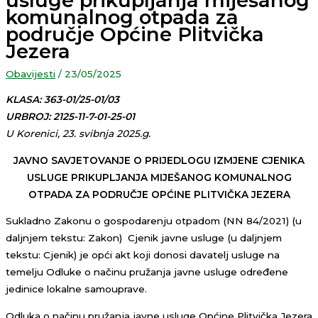
usluge prikupljanja miješanog
komunalnog otpada za
područje Općine Plitvička
Jezera
Obavijesti
/
23/05/2025
KLASA: 363-01/25-01/03
URBROJ: 2125-11-7-01-25-01
U Korenici, 23. svibnja 2025.g.
JAVNO SAVJETOVANJE O PRIJEDLOGU IZMJENE CJENIKA
USLUGE PRIKUPLJANJA MIJEŠANOG KOMUNALNOG
OTPADA ZA PODRUČJE OPĆINE PLITVIČKA JEZERA
Sukladno Zakonu o gospodarenju otpadom (NN 84/2021) (u
daljnjem tekstu: Zakon) Cjenik javne usluge (u daljnjem
tekstu: Cjenik) je opći akt koji donosi davatelj usluge na
temelju Odluke o načinu pružanja javne usluge određene
jedinice lokalne samouprave.
Odluka o načinu pružanja javne usluge Općine Plitvička Jezera