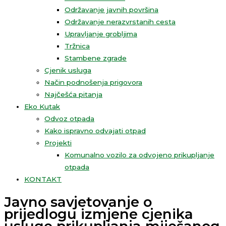
Održavanje javnih površina
Održavanje nerazvrstanih cesta
Upravljanje grobljima
Tržnica
Stambene zgrade
Cjenik usluga
Način podnošenja prigovora
Najčešća pitanja
Eko Kutak
Odvoz otpada
Kako ispravno odvajati otpad
Projekti
Komunalno vozilo za odvojeno prikupljanje
otpada
KONTAKT
Javno savjetovanje o
prijedlogu izmjene cjenika