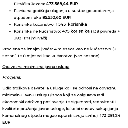
Plitvička Jezera:
473.588,44 EUR
Planirana godišnja ulaganja u sustav gospodarenja
otpadom: oko
85.552,60 EUR
Korisnika kućanstvo:
1.545
korisnika
Korisnika ne kućanstvo:
475 korisnika
(138 privreda +
382 iznajmljivači)
Procjena za iznajmljivače: 4 mjeseca kao ne kućanstvo (u
sezoni) te 8 mjeseci kao kućanstvo (van sezone)
Obavezna minimalna javna usluga
Procjena:
Udio troškova davatelja usluge koji se odnosi na obveznu
minimalnu javnu uslugu (iznos koji se osigurava radi
ekonomski održivog poslovanja te sigurnosti, redovitosti i
kvalitete pružanja javne usluge, kako bi sustav sakupljanja
komunalnog otpada mogao ispuniti svoju svrhu):
173.281,24
EUR
.