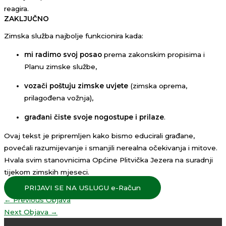
reagira.
ZAKLJUČNO
Zimska služba najbolje funkcionira kada:
mi radimo svoj posao
prema zakonskim propisima i
Planu zimske službe,
vozači poštuju zimske uvjete
(zimska oprema,
prilagođena vožnja),
građani čiste svoje nogostupe i prilaze
.
Ovaj tekst je pripremljen kako bismo educirali građane,
povećali razumijevanje i smanjili nerealna očekivanja i mitove.
Hvala svim stanovnicima Općine Plitvička Jezera na suradnji
tijekom zimskih mjeseci.
PRIJAVI SE NA USLUGU e-Račun
←
Previous Objava
Next Objava
→