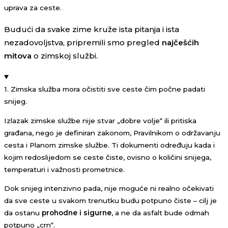
uprava za ceste.
Budući da svake zime kruže ista pitanja i ista
nezadovoljstva, pripremili smo pregled
najčešćih
mitova
o zimskoj službi.
1. Zimska služba mora očistiti sve ceste čim počne padati
snijeg.
Izlazak zimske službe nije stvar „dobre volje“ ili pritiska
građana, nego je definiran zakonom, Pravilnikom o održavanju
cesta i Planom zimske službe. Ti dokumenti određuju kada i
kojim redoslijedom se ceste čiste, ovisno o količini snijega,
temperaturi i važnosti prometnice.
Dok snijeg intenzivno pada, nije moguće ni realno očekivati
da sve ceste u svakom trenutku budu potpuno čiste – cilj je
da ostanu
prohodne i sigurne
, a ne da asfalt bude odmah
potpuno „crn“.