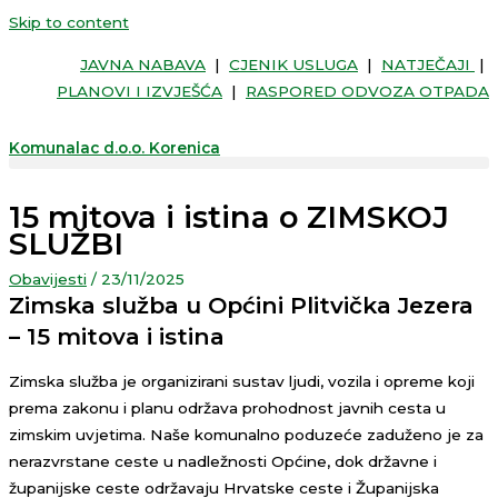
Skip to content
JAVNA NABAVA
|
CJENIK USLUGA
|
NATJEČAJI
|
PLANOVI I IZVJEŠĆA
|
RASPORED ODVOZA OTPADA
Komunalac d.o.o. Korenica
15 mitova i istina o ZIMSKOJ
SLUŽBI
Obavijesti
/
23/11/2025
Zimska služba u Općini Plitvička Jezera
– 15 mitova i istina
Zimska služba je organizirani sustav ljudi, vozila i opreme koji
prema zakonu i planu održava prohodnost javnih cesta u
zimskim uvjetima. Naše komunalno poduzeće zaduženo je za
nerazvrstane ceste u nadležnosti Općine, dok državne i
županijske ceste održavaju Hrvatske ceste i Županijska