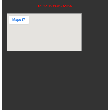
tel:+385993624964