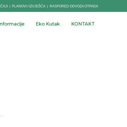
EČAJI
|
PLANOVI I IZVJEŠĆA
|
RASPORED ODVOZA OTPADA
informacije
Eko Kutak
KONTAKT