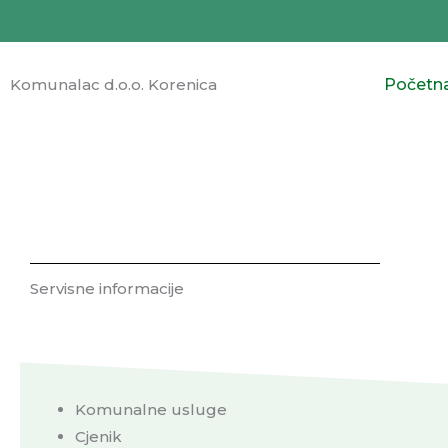
Skip
to
content
Komunalac d.o.o. Korenica
Početn
Servisne informacije
Komunalne usluge
Cjenik