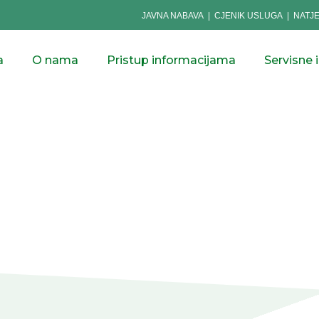
JAVNA NABAVA
|
CJENIK USLUGA
|
NATJ
a
O nama
Pristup informacijama
Servisne 