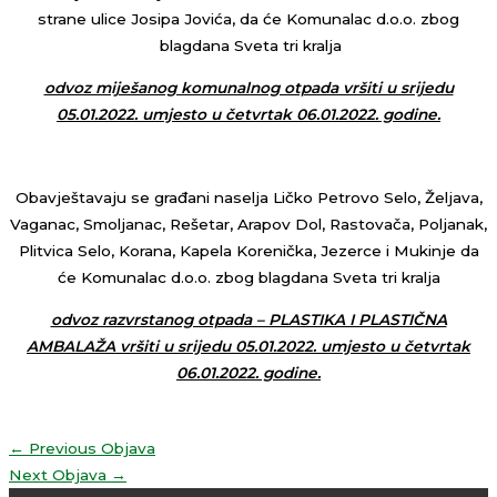
strane ulice Josipa Jovića, da će Komunalac d.o.o. zbog
blagdana Sveta tri kralja
odvoz miješanog komunalnog otpada vršiti u srijedu
05.01.2022. umjesto u četvrtak 06.01.2022. godine.
Obavještavaju se građani naselja Ličko Petrovo Selo, Željava,
Vaganac, Smoljanac, Rešetar, Arapov Dol, Rastovača, Poljanak,
Plitvica Selo, Korana, Kapela Korenička, Jezerce i Mukinje da
će Komunalac d.o.o. zbog blagdana Sveta tri kralja
odvoz razvrstanog otpada – PLASTIKA I PLASTIČNA
AMBALAŽA vršiti u srijedu 05.01.2022. umjesto u četvrtak
06.01.2022. godine.
←
Previous Objava
Next Objava
→