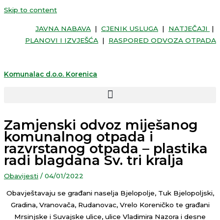
Skip to content
JAVNA NABAVA
|
CJENIK USLUGA
|
NATJEČAJI
|
PLANOVI I IZVJEŠĆA
|
RASPORED ODVOZA OTPADA
Komunalac d.o.o. Korenica
Zamjenski odvoz miješanog
komunalnog otpada i
razvrstanog otpada – plastika
radi blagdana Sv. tri kralja
Obavijesti
/
04/01/2022
Obavještavaju se građani naselja Bjelopolje, Tuk Bjelopoljski,
Gradina, Vranovača, Rudanovac, Vrelo Koreničko te građani
Mrsinjske i Suvajske ulice, ulice Vladimira Nazora i desne