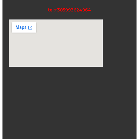
tel:+385993624964