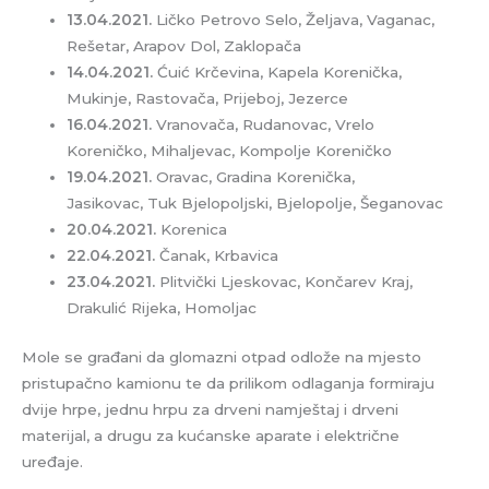
13.04.2021.
Ličko Petrovo Selo, Željava, Vaganac,
Rešetar, Arapov Dol, Zaklopača
14.04.2021.
Ćuić Krčevina, Kapela Korenička,
Mukinje, Rastovača, Prijeboj, Jezerce
16.04.2021.
Vranovača, Rudanovac, Vrelo
Koreničko, Mihaljevac, Kompolje Koreničko
19.04.2021.
Oravac, Gradina Korenička,
Jasikovac, Tuk Bjelopoljski, Bjelopolje, Šeganovac
20.04.2021.
Korenica
22.04.2021.
Čanak, Krbavica
23.04.2021.
Plitvički Ljeskovac, Končarev Kraj,
Drakulić Rijeka, Homoljac
Mole se građani da glomazni otpad odlože na mjesto
pristupačno kamionu te da prilikom odlaganja formiraju
dvije hrpe, jednu hrpu za drveni namještaj i drveni
materijal, a drugu za kućanske aparate i električne
uređaje.