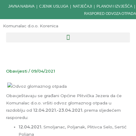
Skip
JAVNA NABAVA
|
CJENIK USLUGA
|
NATJEČAJI
|
PLANOVI I IZVJEŠĆA
|
to
RASPORED ODVOZA OTPADA
content
Komunalac d.o.o. Korenica
Obavijesti
/
09/04/2021
Obavještavaju se građani Općine Plitvička Jezera da će
Komunalac d.o.o. vršiti odvoz glomaznog otpada u
razdoblju od
12.04.2021.-23.04.2021.
prema sljedećem
rasporedu:
12.04.2021.
Smoljanac, Poljanak, Plitivca Selo, Sertić
Poljana